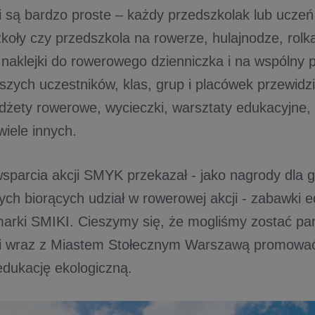
i są bardzo proste – każdy przedszkolak lub uczeń
zkoły czy przedszkola na rowerze, hulajnodze, rolk
 naklejki do rowerowego dzienniczka i na wspólny p
jszych uczestników, klas, grup i placówek przewidz
dżety rowerowe, wycieczki, warsztaty edukacyjne, 
wiele innych.
parcia akcji SMYK przekazał - jako nagrody dla 
ych biorących udział w rowerowej akcji - zabawki e
arki SMIKI. Cieszymy się, że mogliśmy zostać pa
i wraz z Miastem Stołecznym Warszawą promować 
edukację ekologiczną.