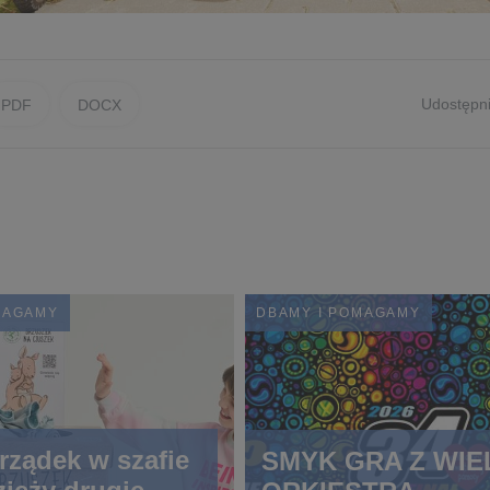
Udostępni
PDF
DOCX
MAGAMY
DBAMY I POMAGAMY
rządek w szafie
SMYK GRA Z WIE