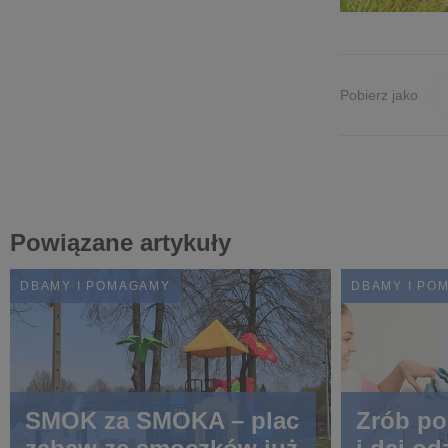
Pobierz jako
Powiązane artykuły
DBAMY I POMAGAMY
DBAMY I PO
SMOK za SMOKA – plac
Zrób po