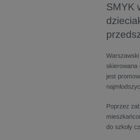
SMYK ws
dziecia
przedsz
Warszawski 
skierowana 
jest promow
najmłodszych
Poprzez zab
mieszkańcom
do szkoły c