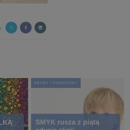
j
DBAMY I POMAGAMY
SMYK rusza z piątą
LKĄ