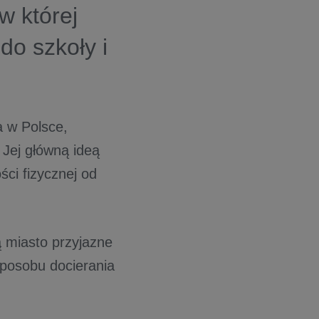
w której
do szkoły i
a w Polsce,
 Jej główną ideą
ci fizycznej od
ą miasto przyjazne
posobu docierania