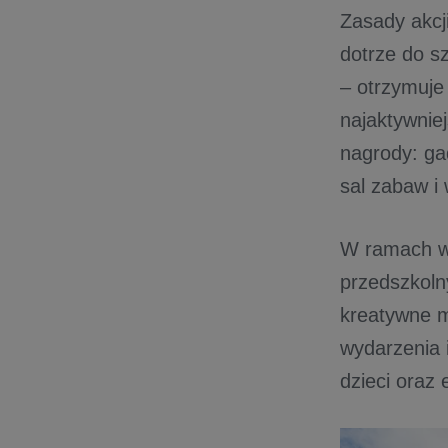
Zasady akcj
dotrze do s
– otrzymuje
najaktywnie
nagrody: ga
sal zabaw i 
W ramach ws
przedszkoln
kreatywne m
wydarzenia 
dzieci oraz 