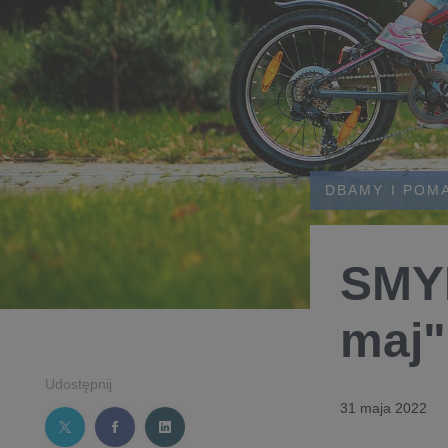
DBAMY I POM
SMYK
maj"
Udostępnij
31 maja 2022