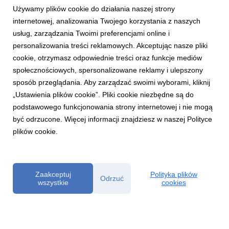
Używamy plików cookie do działania naszej strony
internetowej, analizowania Twojego korzystania z naszych
usług, zarządzania Twoimi preferencjami online i
personalizowania treści reklamowych. Akceptując nasze pliki
cookie, otrzymasz odpowiednie treści oraz funkcje mediów
społecznościowych, spersonalizowane reklamy i ulepszony
DBAMY I POMAGAMY
sposób przeglądania. Aby zarządzać swoimi wyborami, kliknij
SMOK za SMOKA – Plac zabaw już otwarty!
„Ustawienia plików cookie”. Pliki cookie niezbędne są do
4 kwietnia 2025
podstawowego funkcjonowania strony internetowej i nie mogą
W Bytowie został otwarty nowy plac zabaw. Wykonany w 100%
być odrzucone. Więcej informacji znajdziesz w naszej Polityce
z surowców wtórnych plac został ufundowany przez SMYKA w
plików cookie.
ramach akcji „SMOK za SMOKA”. O lokalizacji placu
zdecydowali sami mieszkańcy.
Zaakceptuj
Polityka plików
Odrzuć
wszystkie
cookies
Powered by