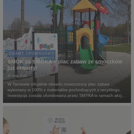
DBAMY I POMAGAMY
SMOK za SMOKA – plac zabaw ze smoczków
już otwarty!
27 maja 2026
W Tarnowie oficjalnie otwarto nowoczesny plac zabaw
wykonany w 100% z materiałów pochodzących z recyklingu.
Inwestycja została ufundowana przez SMYKA w ramach akcji
„SMOK za SMOKA”, a o jej lokalizacji zdecydowali sami
mieszkańcy w internetowym głosowaniu.