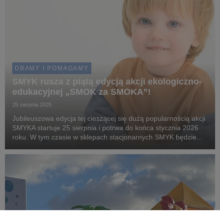
DBAMY I POMAGAMY
SMYK rusza z piątą edycją akcji ekologiczno-
edukacyjnej „SMOK za SMOKA”!
25 sierpnia 2025
Jubileuszowa edycja tej cieszącej się dużą popularnością akcji
SMYKA startuje 25 sierpnia i potrwa do końca stycznia 2026
roku. W tym czasie w sklepach stacjonarnych SMYK będzie
można wymienić dziecięcy smoczek na uroczą maskotkę
smoka.