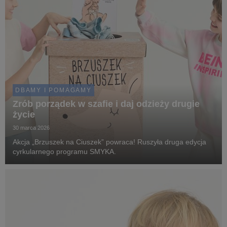
DBAMY I POMAGAMY
Zrób porządek w szafie i daj odzieży drugie
życie
30 marca 2026
Akcja „Brzuszek na Ciuszek” powraca! Ruszyła druga edycja
cyrkularnego programu SMYKA.