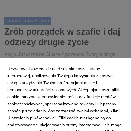
DBAMY I POMAGAMY
Zrób porządek w szafie i daj
odzieży drugie życie
Akcja „Brzuszek na Ciuszek” powraca! Ruszyła druga
edycja cyrkularnego programu SMYKA.
Używamy plików cookie do działania naszej strony
internetowej, analizowania Twojego korzystania z naszych
30 marca 2026
czytaj więcej...
usług, zarządzania Twoimi preferencjami online i
personalizowania treści reklamowych. Akceptując nasze pliki
cookie, otrzymasz odpowiednie treści oraz funkcje mediów
społecznościowych, spersonalizowane reklamy i ulepszony
sposób przeglądania. Aby zarządzać swoimi wyborami, kliknij
„Ustawienia plików cookie”. Pliki cookie niezbędne są do
podstawowego funkcjonowania strony internetowej i nie mogą