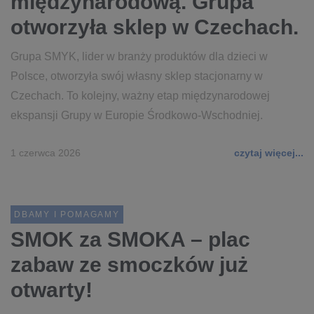
międzynarodową. Grupa
otworzyła sklep w Czechach.
Grupa SMYK, lider w branży produktów dla dzieci w
Polsce, otworzyła swój własny sklep stacjonarny w
Czechach. To kolejny, ważny etap międzynarodowej
ekspansji Grupy w Europie Środkowo-Wschodniej.
1 czerwca 2026
czytaj więcej...
DBAMY I POMAGAMY
SMOK za SMOKA – plac
zabaw ze smoczków już
otwarty!