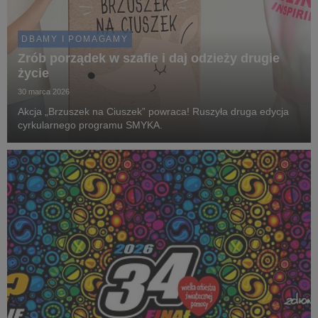
DBAMY I POMAGAMY
Zrób porządek w szafie i daj odzieży drugie
życie
30 marca 2026
Akcja „Brzuszek na Ciuszek” powraca! Ruszyła druga edycja
cyrkularnego programu SMYKA.