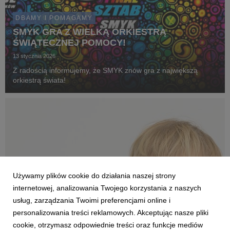
DBAMY I POMAGAMY
SMYK GRA Z WIELKĄ ORKIESTRĄ
ŚWIĄTECZNEJ POMOCY!
13 stycznia 2026
Z radością informujemy, że SMYK znów gra z największą
orkiestrą świata!
Używamy plików cookie do działania naszej strony
internetowej, analizowania Twojego korzystania z naszych
usług, zarządzania Twoimi preferencjami online i
personalizowania treści reklamowych. Akceptując nasze pliki
cookie, otrzymasz odpowiednie treści oraz funkcje mediów
DBAMY I POMAGAMY