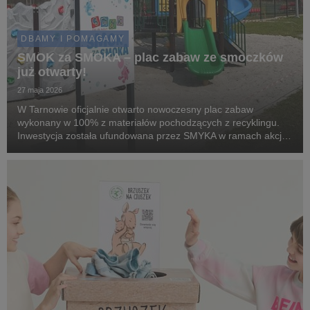
DBAMY I POMAGAMY
SMOK za SMOKA – plac zabaw ze smoczków
już otwarty!
27 maja 2026
W Tarnowie oficjalnie otwarto nowoczesny plac zabaw
wykonany w 100% z materiałów pochodzących z recyklingu.
Inwestycja została ufundowana przez SMYKA w ramach akcji
„SMOK za SMOKA”, a o jej lokalizacji zdecydowali sami
mieszkańcy w internetowym głosowaniu.