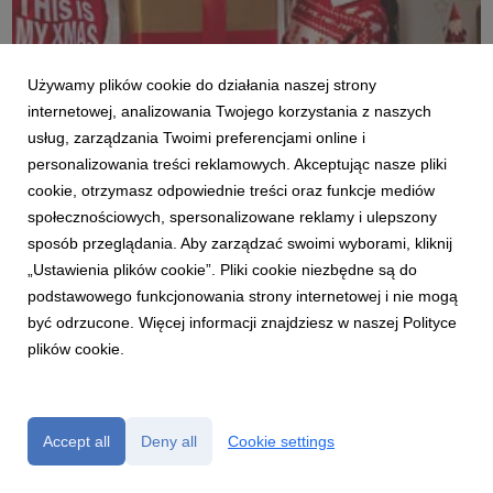
Używamy plików cookie do działania naszej strony
internetowej, analizowania Twojego korzystania z naszych
SMYK_AW25_XMASS_prawa do 09.28_1376.jpg
usług, zarządzania Twoimi preferencjami online i
image
|
3.97 MB
Download
personalizowania treści reklamowych. Akceptując nasze pliki
cookie, otrzymasz odpowiednie treści oraz funkcje mediów
społecznościowych, spersonalizowane reklamy i ulepszony
sposób przeglądania. Aby zarządzać swoimi wyborami, kliknij
„Ustawienia plików cookie”. Pliki cookie niezbędne są do
podstawowego funkcjonowania strony internetowej i nie mogą
być odrzucone. Więcej informacji znajdziesz w naszej Polityce
SMYK_AW25_XMASS_prawa do 09.28_9258.jpg
plików cookie.
image
|
3.34 MB
Download
Accept all
Deny all
Cookie settings