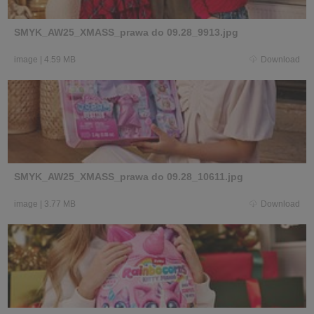
SMYK_AW25_XMASS_prawa do 09.28_9913.jpg
image
|
4.59 MB
Download
SMYK_AW25_XMASS_prawa do 09.28_10611.jpg
image
|
3.77 MB
Download