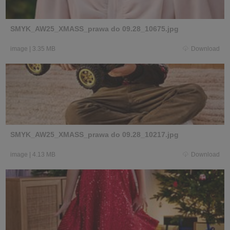
SMYK_AW25_XMASS_prawa do 09.28_10675.jpg
image
|
3.35 MB
Download
SMYK_AW25_XMASS_prawa do 09.28_10217.jpg
image
|
4.13 MB
Download