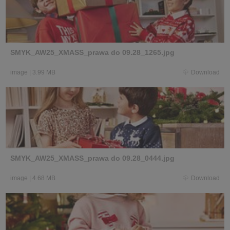
SMYK_AW25_XMASS_prawa do 09.28_1265.jpg
image
|
3.99 MB
Download
SMYK_AW25_XMASS_prawa do 09.28_0444.jpg
image
|
4.68 MB
Download