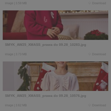
image
|
3.59 MB
Download
SMYK_AW25_XMASS_prawa do 09.28_10283.jpg
image
|
3.73 MB
Download
SMYK_AW25_XMASS_prawa do 09.28_10576.jpg
image
|
3.62 MB
Download