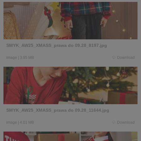
SMYK_AW25_XMASS_prawa do 09.28_8197.jpg
image
|
3.95 MB
Download
SMYK_AW25_XMASS_prawa do 09.28_11644.jpg
image
|
4.01 MB
Download