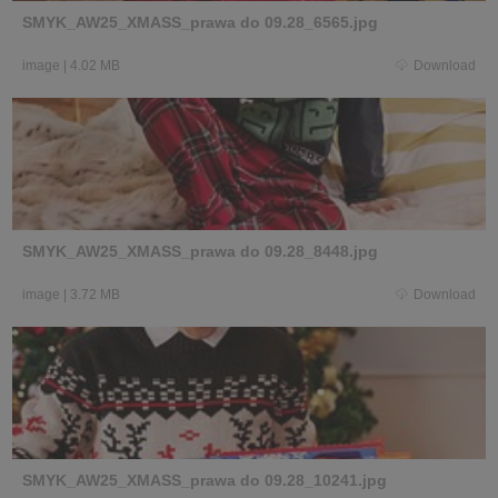
SMYK_AW25_XMASS_prawa do 09.28_6565.jpg
image
|
4.02 MB
Download
SMYK_AW25_XMASS_prawa do 09.28_8448.jpg
image
|
3.72 MB
Download
SMYK_AW25_XMASS_prawa do 09.28_10241.jpg