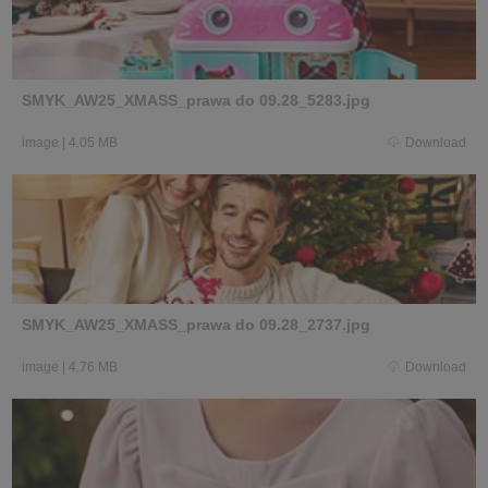
SMYK_AW25_XMASS_prawa do 09.28_5283.jpg
image
|
4.05 MB
Download
SMYK_AW25_XMASS_prawa do 09.28_2737.jpg
image
|
4.76 MB
Download