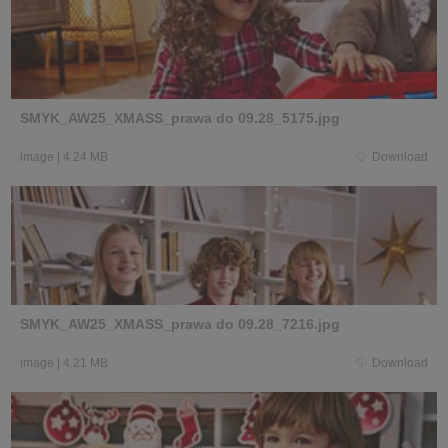
SMYK_AW25_XMASS_prawa do 09.28_5175.jpg
image
|
4.24 MB
Download
SMYK_AW25_XMASS_prawa do 09.28_7216.jpg
image
|
4.21 MB
Download