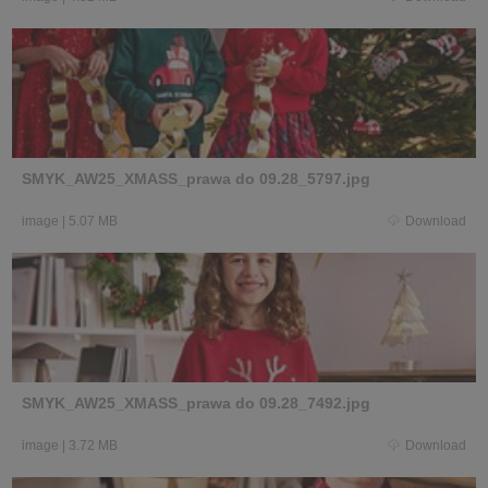
SMYK_AW25_XMASS_prawa do 09.28_5797.jpg
image
|
5.07 MB
Download
SMYK_AW25_XMASS_prawa do 09.28_7492.jpg
image
|
3.72 MB
Download