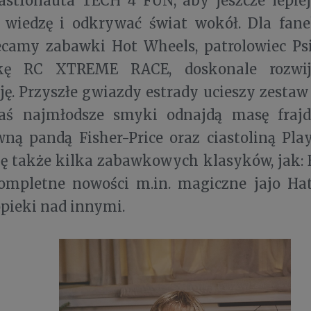
 astronauta TECH 4 FUN, aby jeszcze lepie
ą wiedzę i odkrywać świat wokół. Dla fan
ecamy zabawki Hot Wheels, patrolowiec Psi
kę RC XTREME RACE, doskonale rozwija
ję. Przyszłe gwiazdy estrady ucieszy zest
aś najmłodsze smyki odnajdą masę fraj
ną pandą Fisher-Price oraz ciastoliną Pla
ię także kilka zabawkowych klasyków, jak: 
ompletne nowości m.in. magiczne jajo Hat
opieki nad innymi.