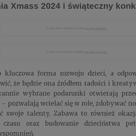
a Xmass 2024 i świąteczny konk
To see this content properly
accept cookies.
To see this content properly
accept cookies.
 kluczowa forma rozwoju dzieci, a odpo
ić, że będzie ona źródłem radości i kreat
arannie wybrane podarunki otwierają prz
– pozwalają wcielać się w role, zdobywać n
ć swoje talenty. Zabawa to również okaz
 czasu oraz budowanie dzieciństwa peł
wspomnień.