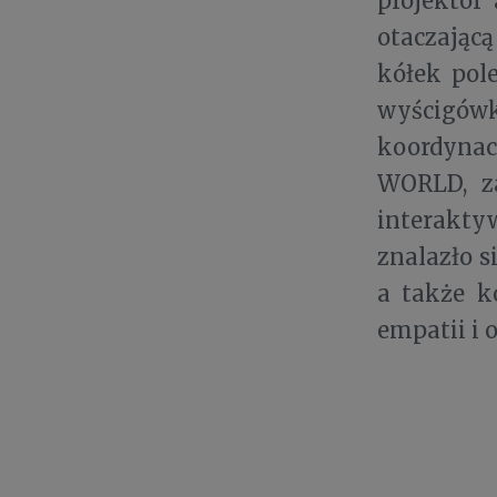
projektor
otaczając
kółek pol
wyścigów
koordynac
WORLD, z
interaktyw
znalazło s
a także k
empatii i 