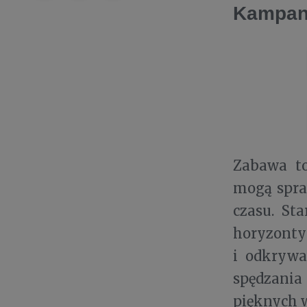
Kampani
Zabawa to
mogą spraw
czasu. St
horyzonty 
i odkrywa
spędzania
pięknych 