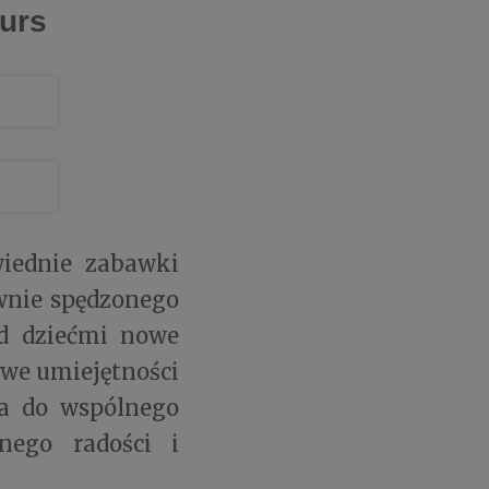
urs
wiednie zabawki
ywnie spędzonego
ed dziećmi nowe
owe umiejętności
ja do wspólnego
nego radości i