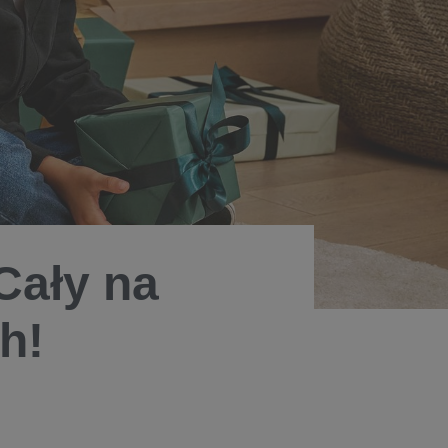
Cały na
h!