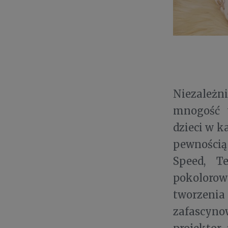
Niezależni
mnogość w
dzieci w 
pewnością 
Speed, T
pokoloro
tworzeni
zafascyn