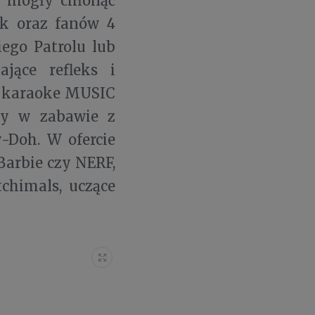
j mogły chłonąć
ek oraz fanów 4
ego Patrolu lub
jące refleks i
aw karaoke MUSIC
dy w zabawie z
y-Doh. W ofercie
Barbie czy NERF,
chimals, uczące