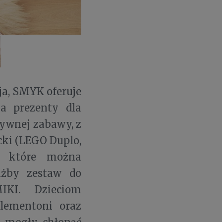
aja, SMYK oferuje
a prezenty dla
ywnej zabawy, z
cki (LEGO Duplo,
h, które można
ażby zestaw do
IKI. Dzieciom
lementoni oraz