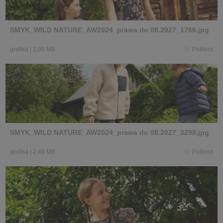
SMYK_WILD NATURE_AW2024_prawa do 08.2027_1766.jpg
grafika
|
2,09 MB
Pobierz
SMYK_WILD NATURE_AW2024_prawa do 08.2027_3298.jpg
grafika
|
2,49 MB
Pobierz