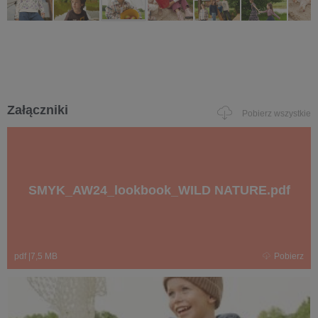
Załączniki
Pobierz wszystkie
SMYK_AW24_lookbook_WILD NATURE.pdf
pdf
|
7,5 MB
Pobierz