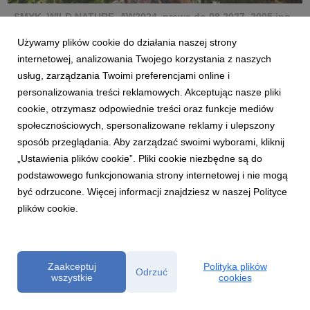
SMYK_WILD NATURE_AW2024_prawa do 08.2027_2005.jpg
Używamy plików cookie do działania naszej strony
grafika
|
2,63 MB
Pobierz
internetowej, analizowania Twojego korzystania z naszych
usług, zarządzania Twoimi preferencjami online i
personalizowania treści reklamowych. Akceptując nasze pliki
cookie, otrzymasz odpowiednie treści oraz funkcje mediów
społecznościowych, spersonalizowane reklamy i ulepszony
sposób przeglądania. Aby zarządzać swoimi wyborami, kliknij
„Ustawienia plików cookie”. Pliki cookie niezbędne są do
SMYK_WILD NATURE_AW2024_prawa do 08.2027_2185.jpg
podstawowego funkcjonowania strony internetowej i nie mogą
grafika
|
1,54 MB
Pobierz
być odrzucone. Więcej informacji znajdziesz w naszej Polityce
plików cookie.
Zaakceptuj
Polityka plików
Odrzuć
wszystkie
cookies
SMYK_WILD NATURE_AW2024_prawa do 08.2027_2518.jpg