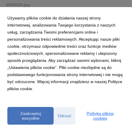
6689530.jpg
grafika
|
256 KB
Pobierz
Używamy plików cookie do działania naszej strony
internetowej, analizowania Twojego korzystania z naszych
usług, zarządzania Twoimi preferencjami online i
personalizowania treści reklamowych. Akceptując nasze pliki
cookie, otrzymasz odpowiednie treści oraz funkcje mediów
społecznościowych, spersonalizowane reklamy i ulepszony
sposób przeglądania. Aby zarządzać swoimi wyborami, kliknij
6689561.jpg
„Ustawienia plików cookie”. Pliki cookie niezbędne są do
podstawowego funkcjonowania strony internetowej i nie mogą
grafika
|
262 KB
Pobierz
być odrzucone. Więcej informacji znajdziesz w naszej Polityce
plików cookie.
Zaakceptuj
Polityka plików
Odrzuć
wszystkie
cookies
6689563.jpg