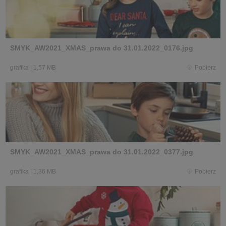
SMYK_AW2021_XMAS_prawa do 31.01.2022_0176.jpg
grafika
|
1,57 MB
Pobierz
SMYK_AW2021_XMAS_prawa do 31.01.2022_0377.jpg
grafika
|
1,36 MB
Pobierz