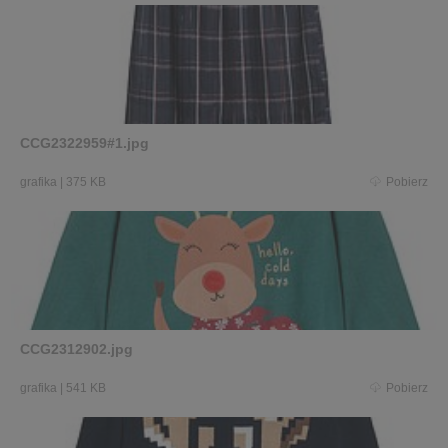
CCG2322959#1.jpg
grafika
|
375 KB
Pobierz
CCG2312902.jpg
grafika
|
541 KB
Pobierz