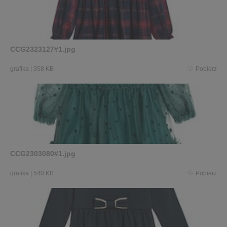
CCG2323127#1.jpg
grafika
|
358 KB
Pobierz
CCG2303080#1.jpg
grafika
|
540 KB
Pobierz