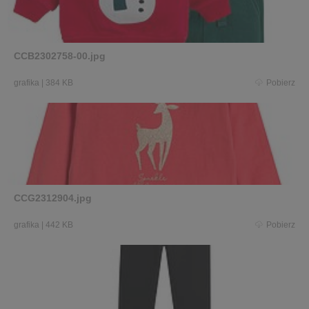
CCB2302758-00.jpg
grafika
|
384 KB
Pobierz
CCG2312904.jpg
grafika
|
442 KB
Pobierz