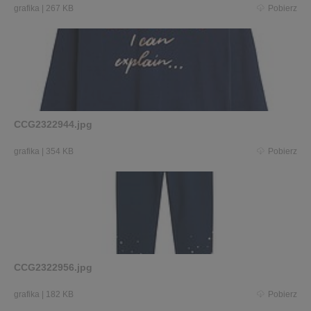
grafika
|
267 KB
Pobierz
CCG2322944.jpg
grafika
|
354 KB
Pobierz
CCG2322956.jpg
grafika
|
182 KB
Pobierz