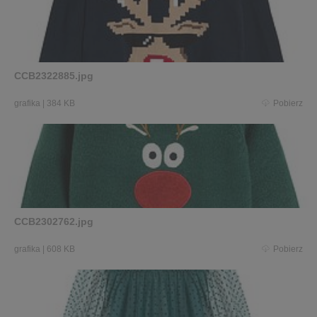
CCB2322885.jpg
grafika
|
384 KB
Pobierz
CCB2302762.jpg
grafika
|
608 KB
Pobierz