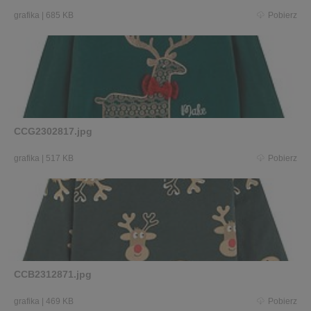
grafika
|
685 KB
Pobierz
CCG2302817.jpg
grafika
|
517 KB
Pobierz
CCB2312871.jpg
grafika
|
469 KB
Pobierz