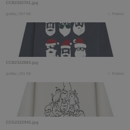
CCB2302761.jpg
grafika
|
597 KB
Pobierz
CCB2322883.jpg
grafika
|
391 KB
Pobierz
CCG2322942.jpg