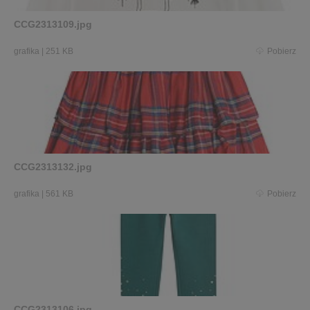
CCG2313109.jpg
grafika
|
251 KB
Pobierz
CCG2313132.jpg
grafika
|
561 KB
Pobierz
CCG2313106.jpg