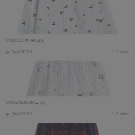
CCB2313050#1.jpg
grafika
|
257 KB
Pobierz
CCG2313150#1.jpg
grafika
|
228 KB
Pobierz