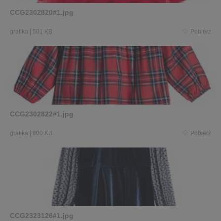
CCG2302820#1.jpg
grafika
|
501 KB
Pobierz
CCG2302822#1.jpg
grafika
|
800 KB
Pobierz
CCG2323126#1.jpg