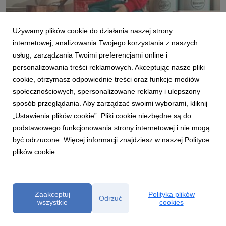
SMYK_AW2021_XMAS_prawa do 31.01.2022_0044.jpg
Używamy plików cookie do działania naszej strony
internetowej, analizowania Twojego korzystania z naszych
grafika
|
954 KB
Pobierz
usług, zarządzania Twoimi preferencjami online i
personalizowania treści reklamowych. Akceptując nasze pliki
cookie, otrzymasz odpowiednie treści oraz funkcje mediów
społecznościowych, spersonalizowane reklamy i ulepszony
sposób przeglądania. Aby zarządzać swoimi wyborami, kliknij
„Ustawienia plików cookie”. Pliki cookie niezbędne są do
podstawowego funkcjonowania strony internetowej i nie mogą
SMYK_AW2021_XMAS_prawa do 31.01.2022_0238.jpg
być odrzucone. Więcej informacji znajdziesz w naszej Polityce
plików cookie.
grafika
|
1,95 MB
Pobierz
Zaakceptuj
Polityka plików
Odrzuć
wszystkie
cookies