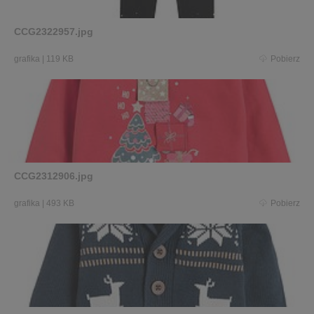
CCG2322957.jpg
grafika
|
119 KB
Pobierz
CCG2312906.jpg
grafika
|
493 KB
Pobierz