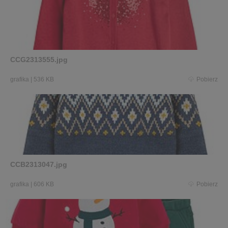
CCG2313555.jpg
grafika
|
536 KB
Pobierz
CCB2313047.jpg
grafika
|
606 KB
Pobierz