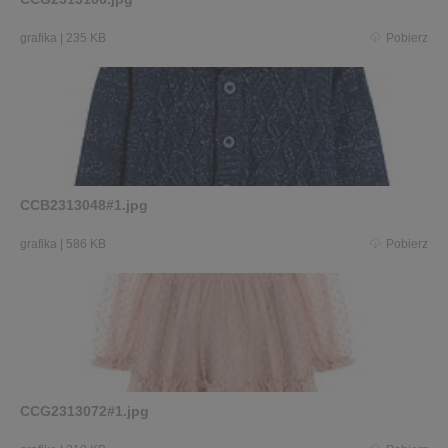
grafika
|
235 KB
Pobierz
CCB2313048#1.jpg
grafika
|
586 KB
Pobierz
CCG2313072#1.jpg