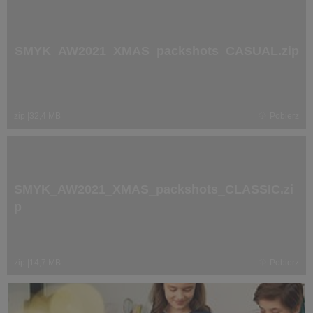
SMYK_AW2021_XMAS_packshots_CASUAL.zip
zip
|
32,4 MB
Pobierz
SMYK_AW2021_XMAS_packshots_CLASSIC.zi
p
zip
|
14,7 MB
Pobierz