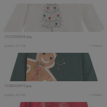
CCG2302816.jpg
grafika
|
271 KB
Pobierz
CCB2312873.jpg
grafika
|
422 KB
Pobierz