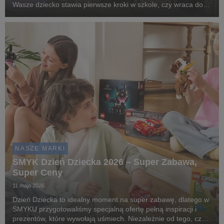
Wasze dziecko stawia pierwsze kroki w szkole, czy wraca do
szkolnych korytarzy po wakacjach, w SMYKU znajdziecie
wszystko, co potrzebne, by rozpocząć nowy...
NASZE MARKI
SMYK Dzień Dziecka 2026 – Super Zabawa,
Super Ceny
11 maja 2026
Dzień Dziecka to idealny moment na super zabawę, dlatego w
SMYKU przygotowaliśmy specjalną ofertę pełną inspiracji i
prezentów, które wywołają uśmiech. Niezależnie od tego, czy