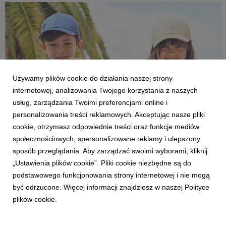
Używamy plików cookie do działania naszej strony
internetowej, analizowania Twojego korzystania z naszych
usług, zarządzania Twoimi preferencjami online i
personalizowania treści reklamowych. Akceptując nasze pliki
cookie, otrzymasz odpowiednie treści oraz funkcje mediów
społecznościowych, spersonalizowane reklamy i ulepszony
NASZE MARKI
sposób przeglądania. Aby zarządzać swoimi wyborami, kliknij
SMYK COOL CLUB Kolekcja Lato 2026
„Ustawienia plików cookie”. Pliki cookie niezbędne są do
4 maja 2026
podstawowego funkcjonowania strony internetowej i nie mogą
Spakujcie ze SMYKIEM swoją letnią walizkę i ruszcie w
być odrzucone. Więcej informacji znajdziesz w naszej Polityce
przygodę! Wszystko, co niezbędne podczas letnich aktywności
plików cookie.
– o każdej porze i w każdym miejscu – znajdziecie w sklepach
stacjonarnych SMYK i na smyk.com!