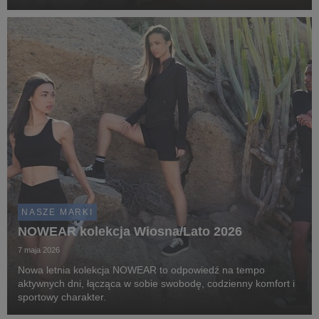
szukasz czegoś kreatywnego, edukacyjnego czy akcesoriów
do aktywnego spędzania czasu – w SMYKU...
NASZE MARKI
NOWEAR kolekcja Wiosna/Lato 2026
7 maja 2026
Nowa letnia kolekcja NOWEAR to odpowiedź na tempo
aktywnych dni, łącząca w sobie swobodę, codzienny komfort i
sportowy charakter.